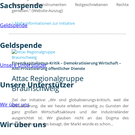
Sachspende
Menschenrechtsinstrumenten festgeschriebenen Rechte
genießen.“ (Website-Auszug)
Mehr Informationen zur Initiative
Geldspende
Geldspende
Finanzkapitalismus-Kritik – Demokratisierung Wirtschaft –
Unsere Unterstützer
Anti-Privatisierung öffentlicher Dienste
Attac Regionalgruppe
Unsere Unterstützer
Braunschweig
Ziel der Initiative: „Wir sind globalisierungs-kritisch, weil die
Wir über uns
Globalisierung, die wir heute erleben einseitig zu Gunsten der
ganz großen Wirtschaftsakteure und der Industrieländer
ausgerichtet ist. Wir glauben nicht an das Dogma des
Wir über uns
Neoliberalismus, das besagt, der Markt würde es schon…