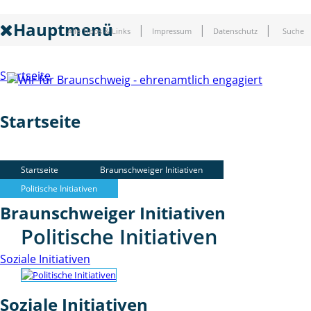
Hauptmenü
Alle Tipps & Links
Impressum
Datenschutz
Suche
Startseite
Startseite
Braunschweiger Initiativen
Startseite
Braunschweiger Initiativen
Politische Initiativen
Braunschweiger Initiativen
Politische Initiativen
Soziale Initiativen
Soziale Initiativen