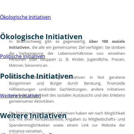
Ökologische Initiativen
Ökologische Initiativen
In Braunschweig gibt es gegenwärtig
über 100 soziale
Initiativen
, die alle ein gemeinsames Ziel verfolgen: Sie streben
die Verbesserung der Lebensverhältnisse von einzelnen
Politische Initiativen
Personen oder Gruppen (z. B. Kinder, Jugendliche, Frauen,
Männer, Senioren) an.
Politische Initiativen
Dabei unterstützen einige Initiativen in Not geratene
Bürgerinnen und Bürger durch Beratung, finanzielle
Hilfsleistungen und/oder Sachleistungen, andere Initiativen
bieten die Möglichkeit des sozialen Austauschs und des Erlebens
Weitere Initiativen
gemeinsamer Aktivitäten.
Die Einträge der einzelnen Initiativen haben wir nach Möglichkeit
Weitere Initiativen
u.a. mit einer Kontaktadresse, Angaben zu Mitgliedschafts- und
Spendenmöglichkeiten sowie einem Link zur Website der
Initiative versehen.