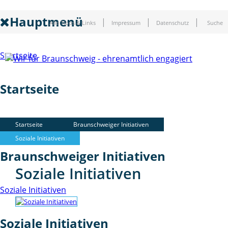
Hauptmenü
Alle Tipps & Links
Impressum
Datenschutz
Suche
Startseite
Startseite
Braunschweiger Initiativen
Startseite
Braunschweiger Initiativen
Soziale Initiativen
Braunschweiger Initiativen
Soziale Initiativen
Soziale Initiativen
Soziale Initiativen