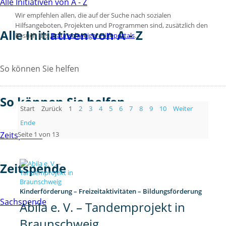
Alle Initiativen von A - Z
Wir empfehlen allen, die auf der Suche nach sozialen
Hilfsangeboten, Projekten und Programmen sind, zusätzlich den
Alle Initiativen von A - Z
Besuch des
Braunschweiger Hilfeportals
.
So können Sie helfen
So können Sie helfen
Start
Zurück
1
2
3
4
5
6
7
8
9
10
Weiter
Ende
Seite 1 von 13
Zeitspende
Zeitspende
Kinderförderung – Freizeitaktivitäten – Bildungsförderung
Sachspende
Abila e. V. – Tandemprojekt in
Braunschweig