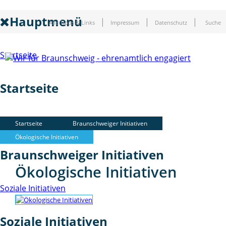
Hauptmenü
Alle Tipps & Links
Impressum
Datenschutz
Suche
Startseite
Startseite
Braunschweiger Initiativen
Startseite
Braunschweiger Initiativen
Ökologische Initiativen
Braunschweiger Initiativen
Ökologische Initiativen
Soziale Initiativen
Soziale Initiativen