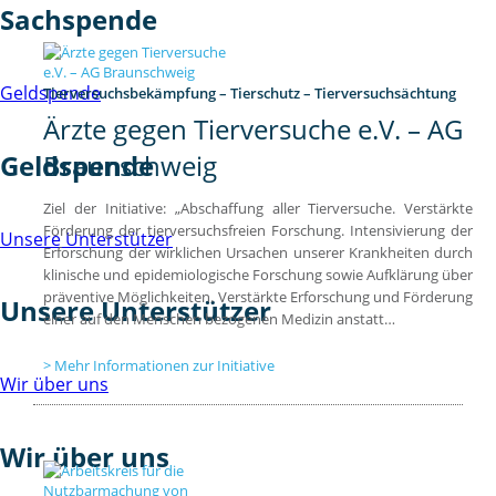
Sachspende
Geldspende
Tierversuchsbekämpfung – Tierschutz – Tierversuchsächtung
Ärzte gegen Tierversuche e.V. – AG
Geldspende
Braunschweig
Ziel der Initiative: „Abschaffung aller Tierversuche. Verstärkte
Förderung der tierversuchsfreien Forschung. Intensivierung der
Unsere Unterstützer
Erforschung der wirklichen Ursachen unserer Krankheiten durch
klinische und epidemiologische Forschung sowie Aufklärung über
präventive Möglichkeiten. Verstärkte Erforschung und Förderung
Unsere Unterstützer
einer auf den Menschen bezogenen Medizin anstatt…
Mehr Informationen zur Initiative
Wir über uns
Wir über uns