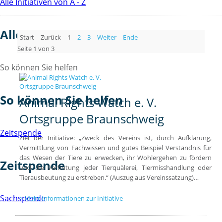
Alle Initiativen von A - Z
Alle Initiativen von A - Z
Start
Zurück
1
2
3
Weiter
Ende
Seite 1 von 3
So können Sie helfen
So können Sie helfen
Animal Rights Watch e. V.
Ortsgruppe Braunschweig
Zeitspende
Ziel der Initiative: „Zweck des Vereins ist, durch Aufklärung,
Vermittlung von Fachwissen und gutes Beispiel Verständnis für
das Wesen der Tiere zu erwecken, ihr Wohlergehen zu fördern
Zeitspende
und die Verhütung jeder Tierquälerei, Tiermisshandlung oder
Tierausbeutung zu erstreben.“ (Auszug aus Vereinssatzung)…
Sachspende
Mehr Informationen zur Initiative