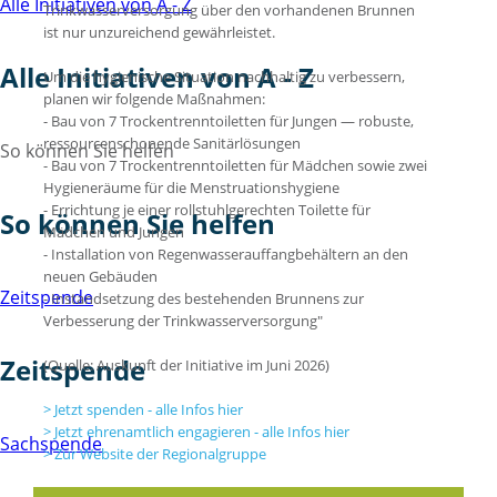
Alle Initiativen von A - Z
Trinkwasserversorgung über den vorhandenen Brunnen
ist nur unzureichend gewährleistet.
Alle Initiativen von A - Z
Um die hygienische Situation nachhaltig zu verbessern,
planen wir folgende Maßnahmen:
- Bau von 7 Trockentrenntoiletten für Jungen — robuste,
ressourcenschonende Sanitärlösungen
So können Sie helfen
- Bau von 7 Trockentrenntoiletten für Mädchen sowie zwei
Hygieneräume für die Menstruationshygiene
- Errichtung je einer rollstuhlgerechten Toilette für
So können Sie helfen
Mädchen und Jungen
- Installation von Regenwasserauffangbehältern an den
neuen Gebäuden
Zeitspende
- Instandsetzung des bestehenden Brunnens zur
Verbesserung der Trinkwasserversorgung"
Zeitspende
(Quelle: Auskunft der Initiative im Juni 2026)
Jetzt spenden - alle Infos hier
Jetzt ehrenamtlich engagieren - alle Infos hier
Sachspende
Zur Website der Regionalgruppe