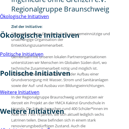
Regionalgruppe Braunschweig
Ökologische Initiativen
Ziel der Initiative:
Ökologische Initiativen
"Ingenieure ohne Grenzen e.V. ist eine gemeinnützige und
unabhängige Organisation der
Entwicklungszusammenarbeit.
Politische Initiativen
Gemeinsam mit unseren lokalen Partnerorganisationen
unterstützen wir Menschen im Globalen Süden dort, wo
technische Zusammenarbeit nötig und möglich ist.
Politische Initiativen
Schwerpunkte unserer Arbeit sind der Aufbau einer
Grundversorgung mit Wasser, Strom und Sanitäranlagen
sowie der Auf- und Ausbau von Bildungseinrichtungen.
Weitere Initiativen
In der Regionalgruppe Braunschweig unterstützen wir
derzeit ein Projekt an der YMCA Kakinzi Grundschule in
Uganda. Die Schule besuchen rund 400 Schüler*innen im
Weitere Initiativen
Alter von 7 bis 14 Jahren, die sich aktuell lediglich sechs
Latrinen teilen. Diese befinden sich in einem stark
renovierungsbedürftigen Zustand. Auch die