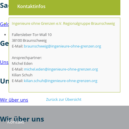
Sachspende
Kontaktinfos
Ingenieure ohne Grenzen e.V. Regionalgruppe Braunschweig
Geldspende
Fallersleber-Tor-Wall 10
38100 Braunschweig
Geldspende
E-Mail:
braunschweig@ingenieure-ohne-grenzen.org
Ansprechpartner:
Unsere Unterstützer
Michel Eden
E-Mail:
michel.eden@ingenieure-ohne-grenzen.org
Kilian Schuh
Unsere Unterstützer
E-Mail:
kilian.schuh@ingenieure-ohne-grenzen.org
Zurück zur Übersicht
Wir über uns
Wir über uns
Kontakt