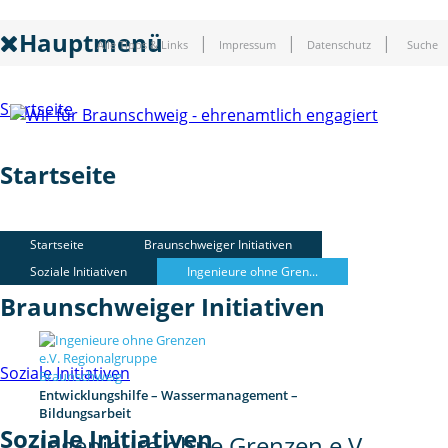
Hauptmenü
Alle Tipps & Links
Impressum
Datenschutz
Suche
Startseite
Startseite
Braunschweiger Initiativen
Startseite
Braunschweiger Initiativen
Soziale Initiativen
Ingenieure ohne Gren...
Braunschweiger Initiativen
Soziale Initiativen
Entwicklungshilfe – Wassermanagement –
Bildungsarbeit
Soziale Initiativen
Ingenieure ohne Grenzen e.V.