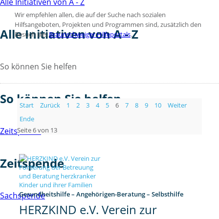
Alle Initiativen von A - Z
Wir empfehlen allen, die auf der Suche nach sozialen
Hilfsangeboten, Projekten und Programmen sind, zusätzlich den
Alle Initiativen von A - Z
Besuch des
Braunschweiger Hilfeportals
.
So können Sie helfen
So können Sie helfen
Start
Zurück
1
2
3
4
5
6
7
8
9
10
Weiter
Ende
Seite 6 von 13
Zeitspende
Zeitspende
Gesundheitshilfe – Angehörigen-Beratung – Selbsthilfe
Sachspende
HERZKIND e.V. Verein zur