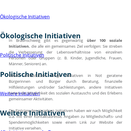
Ökologische Initiativen
Ökologische Initiativen
In Braunschweig gibt es gegenwärtig
über 100 soziale
Initiativen
, die alle ein gemeinsames Ziel verfolgen: Sie streben
die Verbesserung der Lebensverhältnisse von einzelnen
Politische Initiativen
Personen oder Gruppen (z. B. Kinder, Jugendliche, Frauen,
Männer, Senioren) an.
Politische Initiativen
Dabei unterstützen einige Initiativen in Not geratene
Bürgerinnen und Bürger durch Beratung, finanzielle
Hilfsleistungen und/oder Sachleistungen, andere Initiativen
bieten die Möglichkeit des sozialen Austauschs und des Erlebens
Weitere Initiativen
gemeinsamer Aktivitäten.
Die Einträge der einzelnen Initiativen haben wir nach Möglichkeit
Weitere Initiativen
u.a. mit einer Kontaktadresse, Angaben zu Mitgliedschafts- und
Spendenmöglichkeiten sowie einem Link zur Website der
Initiative versehen.