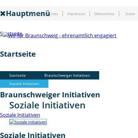
Hauptmenü
Alle Tipps & Links
Impressum
Datenschutz
Suche
Startseite
Startseite
Braunschweiger Initiativen
Startseite
Braunschweiger Initiativen
Soziale Initiativen
Braunschweiger Initiativen
Soziale Initiativen
Soziale Initiativen
Soziale Initiativen