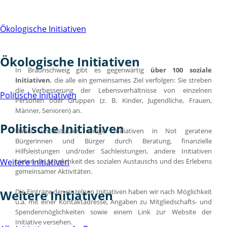
Ökologische Initiativen
Ökologische Initiativen
In Braunschweig gibt es gegenwärtig
über 100 soziale
Initiativen
, die alle ein gemeinsames Ziel verfolgen: Sie streben
die Verbesserung der Lebensverhältnisse von einzelnen
Politische Initiativen
Personen oder Gruppen (z. B. Kinder, Jugendliche, Frauen,
Männer, Senioren) an.
Politische Initiativen
Dabei unterstützen einige Initiativen in Not geratene
Bürgerinnen und Bürger durch Beratung, finanzielle
Hilfsleistungen und/oder Sachleistungen, andere Initiativen
bieten die Möglichkeit des sozialen Austauschs und des Erlebens
Weitere Initiativen
gemeinsamer Aktivitäten.
Die Einträge der einzelnen Initiativen haben wir nach Möglichkeit
Weitere Initiativen
u.a. mit einer Kontaktadresse, Angaben zu Mitgliedschafts- und
Spendenmöglichkeiten sowie einem Link zur Website der
Initiative versehen.