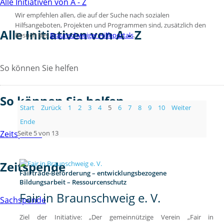
Alle Initiativen von A - Z
Wir empfehlen allen, die auf der Suche nach sozialen
Hilfsangeboten, Projekten und Programmen sind, zusätzlich den
Alle Initiativen von A - Z
Besuch des
Braunschweiger Hilfeportals
.
So können Sie helfen
So können Sie helfen
Start
Zurück
1
2
3
4
5
6
7
8
9
10
Weiter
Ende
Seite 5 von 13
Zeitspende
Zeitspende
Fairtrade-Beförderung – entwicklungsbezogene
Bildungsarbeit – Ressourcenschutz
Fair in Braunschweig e. V.
Sachspende
Ziel der Initiative: „Der gemeinnützige Verein „Fair in