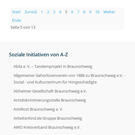
Start
Zurück
1
2
3
4
5
6
7
8
9
10
Weiter
Ende
Seite 5 von 13
Soziale Initiativen von A-Z
Abila e. V. – Tandemprojekt in Braunschweig
Allgemeiner Gehörlosenverein von 1886 zu Braunschweig e.V. -
Sozial - und Kulturzentrum für Hörgeschädigte
Alzheimer Gesellschaft Braunschweig e.V.
Antidiskriminierungsstelle Braunschweig
AntiRost Braunschweig e. V.
ArbeiterKind.de Gruppe Braunschweig
AWO Kreisverband Braunschweig e.V.