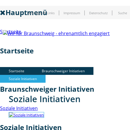
Hauptmenü
Alle Tipps & Links
Impressum
Datenschutz
Suche
Startseite
Startseite
Braunschweiger Initiativen
Startseite
Braunschweiger Initiativen
Soziale Initiativen
Braunschweiger Initiativen
Soziale Initiativen
Soziale Initiativen
Soziale Initiativen