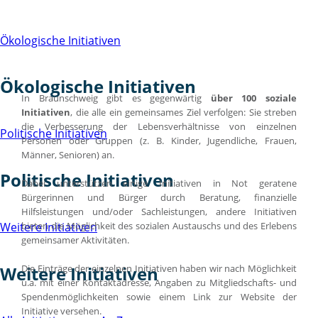
Ökologische Initiativen
Ökologische Initiativen
In Braunschweig gibt es gegenwärtig
über 100 soziale
Initiativen
, die alle ein gemeinsames Ziel verfolgen: Sie streben
die Verbesserung der Lebensverhältnisse von einzelnen
Politische Initiativen
Personen oder Gruppen (z. B. Kinder, Jugendliche, Frauen,
Männer, Senioren) an.
Politische Initiativen
Dabei unterstützen einige Initiativen in Not geratene
Bürgerinnen und Bürger durch Beratung, finanzielle
Hilfsleistungen und/oder Sachleistungen, andere Initiativen
bieten die Möglichkeit des sozialen Austauschs und des Erlebens
Weitere Initiativen
gemeinsamer Aktivitäten.
Die Einträge der einzelnen Initiativen haben wir nach Möglichkeit
Weitere Initiativen
u.a. mit einer Kontaktadresse, Angaben zu Mitgliedschafts- und
Spendenmöglichkeiten sowie einem Link zur Website der
Initiative versehen.