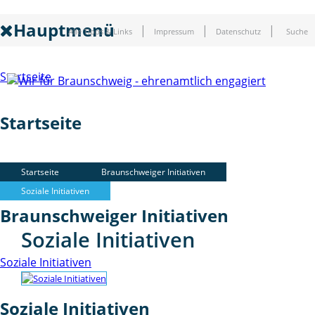
Hauptmenü
Alle Tipps & Links
Impressum
Datenschutz
Suche
Startseite
Startseite
Braunschweiger Initiativen
Startseite
Braunschweiger Initiativen
Soziale Initiativen
Braunschweiger Initiativen
Soziale Initiativen
Soziale Initiativen
Soziale Initiativen