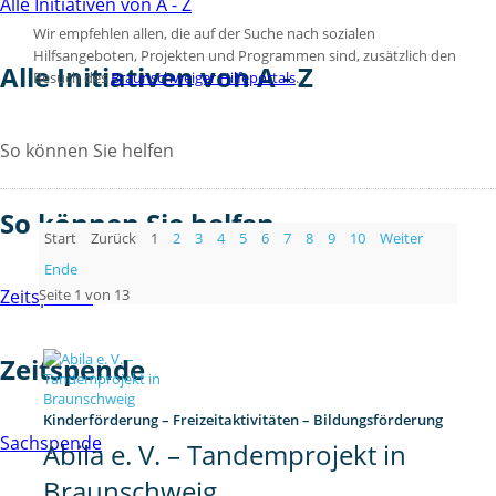
Alle Initiativen von A - Z
Wir empfehlen allen, die auf der Suche nach sozialen
Hilfsangeboten, Projekten und Programmen sind, zusätzlich den
Alle Initiativen von A - Z
Besuch des
Braunschweiger Hilfeportals
.
So können Sie helfen
So können Sie helfen
Start
Zurück
1
2
3
4
5
6
7
8
9
10
Weiter
Ende
Seite 1 von 13
Zeitspende
Zeitspende
Kinderförderung – Freizeitaktivitäten – Bildungsförderung
Sachspende
Abila e. V. – Tandemprojekt in
Braunschweig