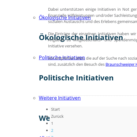
Dabei unterstützen einige Initiativen in Not g
finanzielle Hilfsleistungen und/oder Sachleistung
Ökologische Initiativen
sozialen Austauschs und des Erlebens gemeinsam
Die Einträge der einzelnen Initiativen haben wir
Ökologische Initiativen
Angaben zu Mitgliedschafts- und Spendenmög
Initiative versehen.
Politische Initiativen
Wir empfehlen allen, die auf der Suche nach so
sind, zusätzlich den Besuch des
Braunschweiger H
Politische Initiativen
Weitere Initiativen
Start
Weitere Initiativen
Zurück
1
2