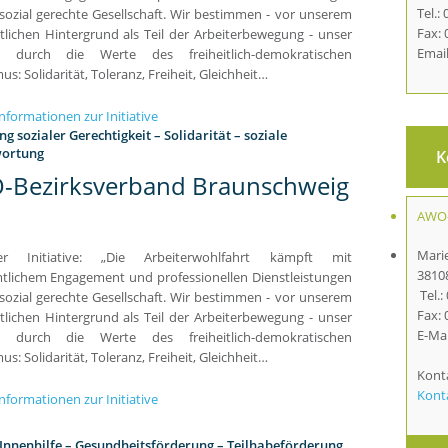
Tel.: 
 sozial gerechte Gesellschaft. Wir bestimmen - vor unserem
Fax: 
tlichen Hintergrund als Teil der Arbeiterbewegung - unser
Emai
n durch die Werte des freiheitlich-demokratischen
us: Solidarität, Toleranz, Freiheit, Gleichheit…
nformationen zur Initiative
g sozialer Gerechtigkeit – Solidarität – soziale
ortung
K
-Bezirksverband Braunschweig
AWO-
Marie
er Initiative: „Die Arbeiterwohlfahrt kämpft mit
3810
tlichem Engagement und professionellen Dienstleistungen
Tel.:
 sozial gerechte Gesellschaft. Wir bestimmen - vor unserem
Fax: 
tlichen Hintergrund als Teil der Arbeiterbewegung - unser
E-Mai
n durch die Werte des freiheitlich-demokratischen
us: Solidarität, Toleranz, Freiheit, Gleichheit…
Kont
Kont
nformationen zur Initiative
Innenhilfe – Gesundheitsförderung – Teilhabeförderung