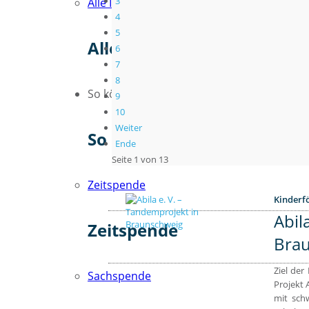
3
Alle Initiativen von A - Z
4
5
Alle Initiativen von A - Z
6
7
8
So können Sie helfen
9
10
Weiter
So können Sie helfen
Ende
Seite 1 von 13
Zeitspende
Kinderfö
Abil
Zeitspende
Bra
Ziel der
Sachspende
Projekt A
mit schw