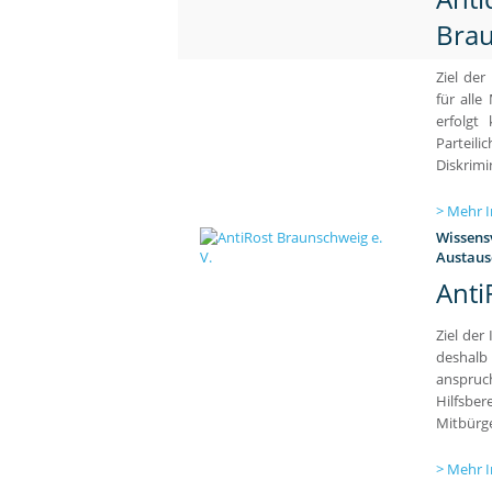
Bra
Ziel der
für alle
erfolgt
Parteili
Diskrimi
Mehr I
Wissens
Austaus
Anti
Ziel der
deshalb 
anspru
Hilfsber
Mitbürge
Mehr I