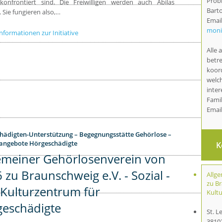
Probl
 konfrontiert sind. Die Freiwilligen werden auch Abilas
Bart
 Sie fungieren also,…
Email
moni
nformationen zur Initiative
Alle 
betre
koor
welc
inter
Famil
Emai
hädigten-Unterstützung – Begegnungsstätte Gehörlose –
angebote Hörgeschädigte
K
emeiner Gehörlosenverein von
 zu Braunschweig e.V. - Sozial -
Allg
zu Br
Kulturzentrum für
Kult
eschädigte
St. 
3810