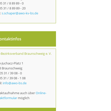
05 31 / 8 89 89 - 0
05 31 / 8 89 89 - 20
l:
s.schaper@awo-kv-bs.de
ontaktinfos
Bezirksverband Braunschweig e. V.
-Juchacz-Platz 1
8 Braunschweig
 05 31 / 39 08 - 0
05 31 / 39 08 - 1 08
l:
info@awo-bs.de
aktaufnahme auch über
Online-
aktformular
möglich