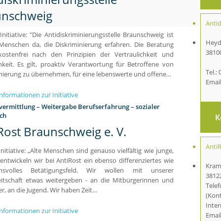
unschweig
Anti
 Initiative: "Die Antidiskriminierungsstelle Braunschweig ist
Heyd
 Menschen da, die Diskriminierung erfahren. Die Beratung
3810
 kostenfrei nach den Prinzipien der Vertraulichkeit und
chkeit. Es gilt, proaktiv Verantwortung für Betroffene von
Tel.:
nierung zu übernehmen, für eine lebenswerte und offene…
Emai
nformationen zur Initiative
vermittlung – Weitergabe Berufserfahrung – sozialer
ch
K
Rost Braunschweig e. V.
AntiR
 Initiative: „Alte Menschen sind genauso vielfältig wie junge,
entwickeln wir bei AntiRost ein ebenso differenziertes wie
Kram
chsvolles Betätigungsfeld. Wir wollen mit unserer
3812
eitschaft etwas weitergeben - an die Mitbürgerinnen und
Telef
r, an die Jugend. Wir haben Zeit…
(Kont
Inter
nformationen zur Initiative
Emai