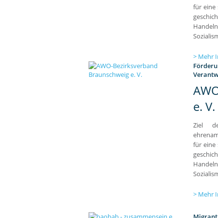
für eine
geschich
Handel
Sozialism
Mehr I
Förderun
Verantw
AWO
e. V.
Ziel d
ehrenam
für eine
geschich
Handel
Sozialism
Mehr I
Migrant