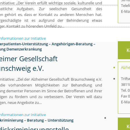
Initiative: „Der Verein erfüllt wichtige soziale, kulturelle und
Telef
heitliche Aufgaben. Zur seelischen Gesundheit des
E-Mai
n gehört es, dass er Kontakt zu anderen Menschen hat.
geschädigte ist es aufgrund der Behinderung etwas
ger, Kontakt zu hörenden Umfeld zu…
nformationen zur Initiative
erpatienten-Unterstützung – Angehörigen-Beratung –
ung Demenzerkrankung
K
eimer Gesellschaft
nschweig e.V.
Alzhe
Trift
Initiative: „Ziel der Alzheimer Gesellschaft Braunschweig e.V.
3811
 die vorhandenen Möglichkeiten zur Behandlung und
Tel. 
ng dementer Personen im Sinne der Betroffenen und ihrer
Fax 0
igen zu fördern und zu verbessern. Der Verein will dazu
E-Ma
agen, neue Angebote zu…
nformationen zur Initiative
skriminierung – Beratung – Unterstützung
K
diskriminierungsstelle