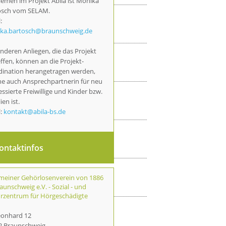
emen im Projekt Abila ist Monika
osch vom SELAM.
:
ka.bartosch@braunschweig.de
anderen Anliegen, die das Projekt
ffen, können an die Projekt-
dination herangetragen werden,
he auch Ansprechpartnerin für neu
essierte Freiwillige und Kinder bzw.
ien ist.
l:
kontakt@abila-bs.de
ontaktinfos
emeiner Gehörlosenverein von 1886
aunschweig e.V. - Sozial - und
urzentrum für Hörgeschädigte
Leonhard 12
2 Braunschweig