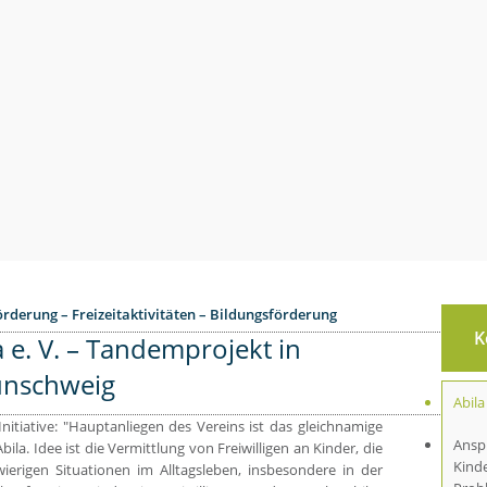
rderung – Freizeitaktivitäten – Bildungsförderung
K
a e. V. – Tandemprojekt in
unschweig
Abila 
 Initiative: "Hauptanliegen des Vereins ist das gleichnamige
Ansp
bila. Idee ist die Vermittlung von Freiwilligen an Kinder, die
Kinde
ierigen Situationen im Alltagsleben, insbesondere in der