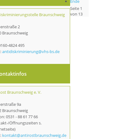
Ende
Seite 1
von 13
diskriminierungsstelle Braunschweig
enstraße 2
0 Braunschweig
 0160-4824 495
l:
antidiskriminierung@vhs-bs.de
ontaktinfos
ost Braunschweig e. V.
erstraße 9a
2 Braunschweig
on: 0531 - 88 61 77 66
akt-/Öffnungszeiten s.
netseite)
l:
kontakt@antirostbraunschweig.de