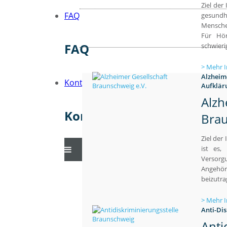
Ziel der 
FAQ
gesund
Mensche
Für Hör
FAQ
schwieri
Mehr I
Alzheim
Kontakt
Aufklär
Alzh
Kontakt
Brau
Ziel der 
ist es,
Versorgu
Angehör
beizutr
Mehr I
Anti-Di
Anti