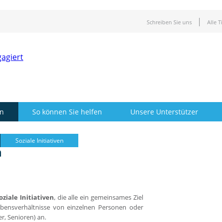
Schreiben Sie uns
Alle 
en
So können Sie helfen
Unsere Unterstützer
Soziale Initiativen
n
oziale Initiativen
, die alle ein gemeinsames Ziel
ebensverhältnisse von einzelnen Personen oder
r, Senioren) an.