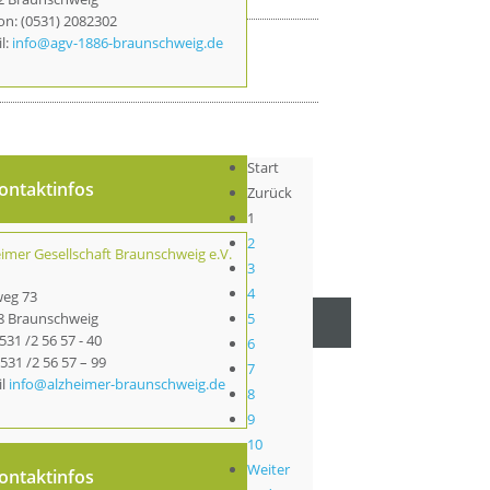
on: (0531) 2082302
l:
info@agv-1886-braunschweig.de
Start
ontaktinfos
Zurück
1
2
imer Gesellschaft Braunschweig e.V.
3
4
weg 73
5
8 Braunschweig
0531 /2 56 57 - 40
6
531 /2 56 57 – 99
7
il
info@alzheimer-braunschweig.de
8
9
10
Weiter
ontaktinfos