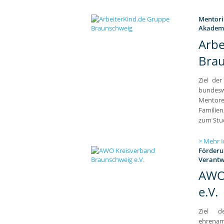
Mentori
Akademi
Arbe
Bra
Ziel der
bundes
Mentoren
Familie
zum Stu
Mehr I
Förderun
Verantw
AWO
e.V.
Ziel d
ehrenam