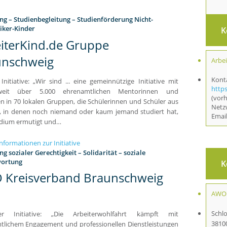
ng – Studienbegleitung – Studienförderung Nicht-
ker-Kinder
K
iterKind.de Gruppe
unschweig
Arbe
Kont
 Initiative: „Wir sind ... eine gemeinnützige Initiative mit
https
weit über 5.000 ehrenamtlichen Mentorinnen und
(vorh
 in 70 lokalen Gruppen, die Schülerinnen und Schüler aus
Netzw
n, in denen noch niemand oder kaum jemand studiert hat,
Emai
dium ermutigt und…
nformationen zur Initiative
g sozialer Gerechtigkeit – Solidarität – soziale
ortung
K
 Kreisverband Braunschweig
AWO 
Schlo
er Initiative: „Die Arbeiterwohlfahrt kämpft mit
3810
tlichem Engagement und professionellen Dienstleistungen